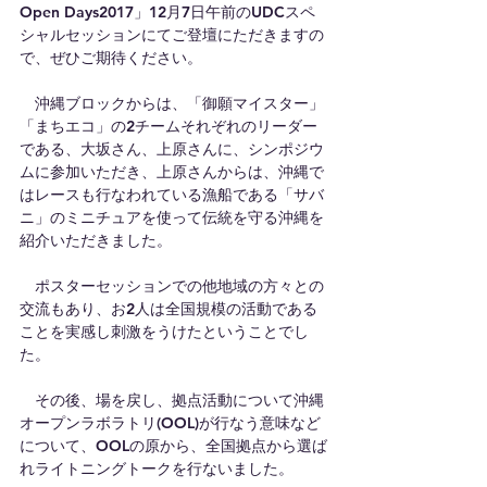
Open Days2017」12月7日午前のUDCスペ
シャルセッションにてご登壇にただきますの
で、ぜひご期待ください。
　沖縄ブロックからは、「御願マイスター」
「まちエコ」の2チームそれぞれのリーダー
である、大坂さん、上原さんに、シンポジウ
ムに参加いただき、上原さんからは、沖縄で
はレースも行なわれている漁船である「サバ
ニ」のミニチュアを使って伝統を守る沖縄を
紹介いただきました。
　ポスターセッションでの他地域の方々との
交流もあり、お2人は全国規模の活動である
ことを実感し刺激をうけたということでし
た。
　その後、場を戻し、拠点活動について沖縄
オープンラボラトリ(OOL)が行なう意味など
について、OOLの原から、全国拠点から選ば
れライトニングトークを行ないました。