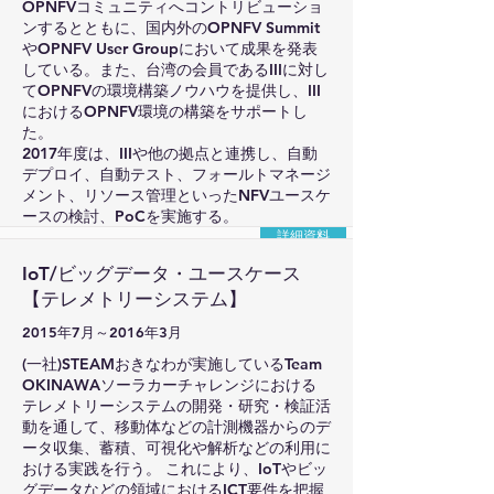
OPNFVコミュニティへコントリビューショ
ンするとともに、国内外のOPNFV Summit
やOPNFV User Groupにおいて成果を発表
している。また、台湾の会員であるIIIに対し
てOPNFVの環境構築ノウハウを提供し、III
におけるOPNFV環境の構築をサポートし
た。
2017年度は、IIIや他の拠点と連携し、自動
デプロイ、自動テスト、フォールトマネージ
メント、リソース管理といったNFVユースケ
ースの検討、PoCを実施する。
詳細資料
IoT/ビッグデータ・ユースケース
【テレメトリーシステム】
2015年7月～2016年3月
(一社)STEAMおきなわが実施しているTeam
OKINAWAソーラカーチャレンジにおける
テレメトリーシステムの開発・研究・検証活
動を通して、移動体などの計測機器からのデ
ータ収集、蓄積、可視化や解析などの利用に
おける実践を行う。 これにより、IoTやビッ
グデータなどの領域におけるICT要件を把握