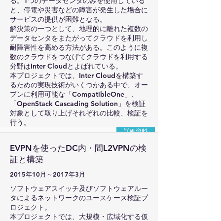
る。1つのデータセンタのみを使用している
と、停電や災害などの障害が発生した場合に
サービスの提供が困難となる。
解決策の一つとして、地理的に離れた複数の
データセンタをまたがってクラウドを利用し
耐障害性を高める方法がある。このように複
数のクラウドをつなげてクラウドを利用する
分野はInter Cloudとよばれている。
本プロジェクトでは、Inter Cloudを構築す
るための実現技術がいくつかある中で、オー
プンに利用可能な「CompatibleOne」、
「OpenStack Cascading Solution」を検証
対象として取り上げそれぞれの比較、検証を
行う。
詳細資料
EVPNを使ったDC内・間L2VPNの検
証と構築
2015年10月～2017年3月
ソフトウェアスイッチ及びソフトウェアルー
タによるネットワークのユースケース検証プ
ロジェクト。
本プロジェクトでは、大規模・広域化する仮