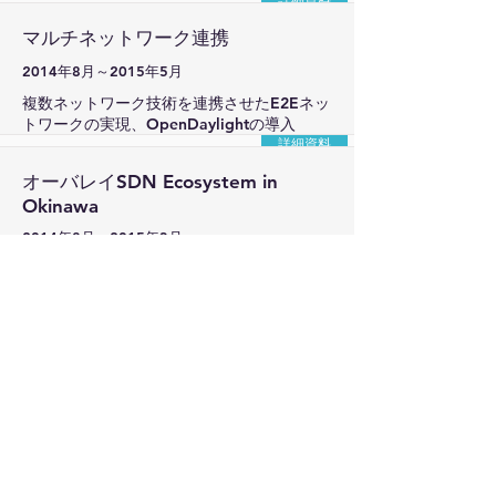
マルチネットワーク連携
2014年8月～2015年5月
複数ネットワーク技術を連携させたE2Eネッ
トワークの実現、OpenDaylightの導入
詳細資料
オーバレイSDN Ecosystem in
Okinawa
2014年8月～2015年3月
オープンラボのネットワーク環境において、
オーバレイモデルのSDNがどのような効果
をもたらし、どのようにオープンなネットワ
ークアプリケーションと相互連携し、顧客に
価値を提供できるのかを検証する。
詳細資料
サービスチェイニング
2014年8月～2015年11月
OOLのテストベッドを利用する会員へハー