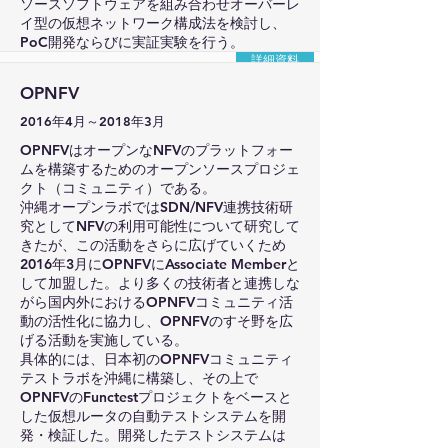
ソースソフトウェアを組み合わせオーバーレ
イ型の仮想ネットワーク構成法を検討し、
PoC開発ならびに実証実験を行う。
詳細資料
OPNFV
2016年4月～2018年3月
OPNFVはオープンなNFVのプラットフォー
ムを構築するためのオープンソースプロジェ
クト（コミュニティ）である。
沖縄オープンラボではSDN/NFV連携技術研
究としてNFVの利用可能性について研究して
きたが、この活動をさらに広げていくため
2016年3月にOPNFVにAssociate Memberと
して加盟した。より多くの技術者と連携しな
がら国内外におけるOPNFVコミュニティ活
動の活性化に協力し、OPNFVのすそ野を広
げる活動を実施している。
具体的には、日本初のOPNFVコミュニティ
テストラボを沖縄に構築し、その上で
OPNFVのFunctestプロジェクトをベースと
した仮想ルータの自動テストシステムを開
発・検証した。開発したテストシステムは