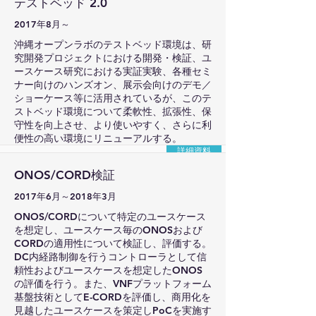
テストベッド 2.0
2017年8月～
沖縄オープンラボのテストベッド環境は、研
究開発プロジェクトにおける開発・検証、ユ
ースケース研究における実証実験、各種セミ
ナー向けのハンズオン、展示会向けのデモ／
ショーケース等に活用されているが、このテ
ストベッド環境について柔軟性、拡張性、保
守性を向上させ、より使いやすく、さらに利
便性の高い環境にリニューアルする。
詳細資料
ONOS/CORD検証
2017年6月～2018年3月
ONOS/CORDについて特定のユースケース
を想定し、ユースケース毎のONOSおよび
CORDの適用性について検証し、評価する。
DC内経路制御を行うコントローラとして信
頼性およびユースケースを想定したONOS
の評価を行う。また、VNFプラットフォーム
基盤技術としてE-CORDを評価し、商用化を
見越したユースケースを策定しPoCを実施す