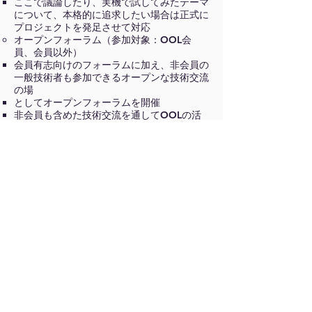
ここで議論したり、実機で試してみたテーマ
について、本格的に追求したい場合は正式に
プロジェクトを発足させて対応
オープンフォーラム（参加対象：OOL会
員、会員以外）
会員有志向けのフォーラムに加え、非会員の
一般技術者も参加できるオープンな技術交流
の場
としてオープンフォーラムを開催
非会員も含めた技術交流を通してOOLの活
動を産業界、アカデミア、行政機関などに幅
広く
アピールし、認知度向上を図る
OOLサミット
会員企業の経営層との交流の場
経営層ならではのハイレベルなテーマや
OOLの方向性などについて情報交換、意見
交換を行う
対外イベント
ICT関連、OSS関連のイベントへの参加
主な参加イベント
Interop、JANOG、オープンソースカンフ
ァレンス、など