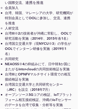
連携を推進
い国際交流、
会員加入
台湾、韓国、マレーシアの大学、研究機関が
特別会員としてOOLに参加し、交流、連携
を推進
人材交流
台湾III※2の技術者が沖縄に常駐し、OOLで
研究活動を実施（2014年、2015年各1名）
台湾国立交通大学（現NYCU※3）の学生が
OOLでインターン研修を実施（2019年1
名）
共同研究
NEAOSS※4の枠組みにて、日中韓3か国に
またがるInter-cloudの共同技術検証を実施
台湾IIIとOPNFVマルチサイト環境での相互
接続検証を実施
台湾国立交通大学と共同研究センター
（JRC）を設立（2018年7月）
オープンソース5Gコアの検証、IoTプラット
フォーム相互接続検証、沖縄のIoTセンサー
の
データを台湾で収集・分析等を実施