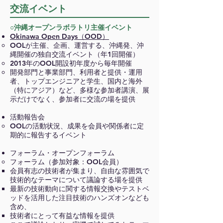
交流イベント
○
沖縄オープンラボラトリ主催イベント
Okinawa Open Days（OOD）
OOLが主催、企画、運営する、沖縄発、沖
縄開催の独自交流イベント（年1回開催）
2013年のOOL開設初年度から毎年開催
開発部門と事業部門、利用者と提供・運用
者、トップエンジニアと学生、国内と海外
（特にアジア）など、多様な参加者講演、展
示だけでなく、参加者に交流の場を提供​
活動報告会
OOLの活動状況、成果を会員や関係者に定
期的に報告するイベント
フォーラム・オープンフォーラム
フォーラム（参加対象：OOL会員）
会員有志の技術者が集まり、自由な雰囲気で
技術的なテーマについて議論する場を提供
最新の技術動向に関する情報交換やテストベ
ッドを活用した注目技術のハンズオンなども
含め、
技術者にとって有益な情報を提供