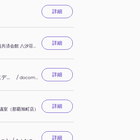
詳細
詳細
沖縄県教職員共済会館 八汐荘（那覇市）
詳細
【OOLフォーラム】2026上半期技術動向を国際イベント報告と共にディスカッション
/
docomo R&D OPEN LAB ODAIBA（東京 お台場）
詳細
議室（那覇旭町店）
詳細