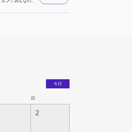
ション
/
みんなの貸会議室（那覇旭町店）
今日
日
1
2