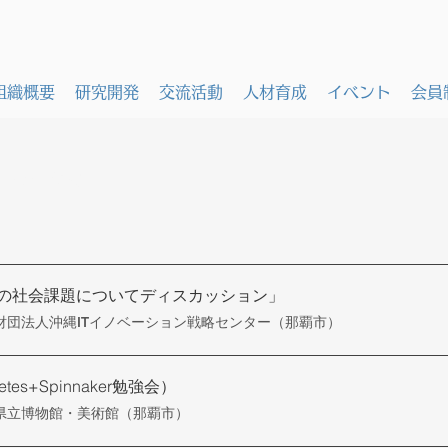
組織概要
研究開発
交流活動
人材育成
イベント
会員
イベント情報
縄県の社会課題についてディスカッション」
財団法⼈沖縄ITイノベーション戦略センター（那覇市）
es+Spinnaker勉強会）
県立博物館・美術館（那覇市）