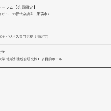
ォーラム【会員限定】
うビル 11階大会議室（那覇市）
電子ビジネス専門学校（那覇市）
大学
大学 地域創生総合研究棟1F多目的ホール