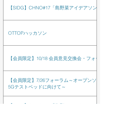
【SIDG】CHNO#17「島野菜アイデアソン」
OTTOPハッカソン
【会員限定】10/18 会員意見交換会・フォーラム開催
【会員限定】7/26フォーラム～オープンソースによる
5Gテストベッドに向けて～
【SIDG】CHNO#14「御願マイスターアプリ開発方針
について」
一般社団法人 沖縄オープンラボラトリ
【SIDG】CHNO#13「御願マイスター」と「感染症ガ
ード」
〒901-2122 沖縄県浦添市勢理客4-19-3