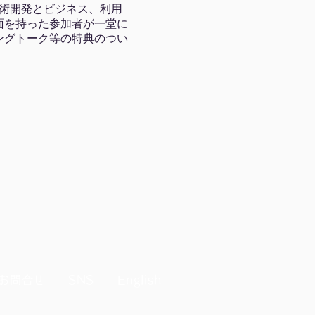
術開発とビジネス、利用
面を持った参加者が一堂に
ングトーク等の特典のつい
お問合せ
SNS
English