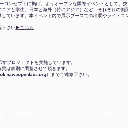
キーコンセプトに掲げ、よりオープンな国際イベントとして、技
ジニアと学生、日本と海外（特にアジア）など それぞれの側
供しています。本イベント内で展示ブースでの出展やライトニ
。
認下さい
▶こちら
示すプロジェクトを実施しています。
協賛は個別に調整させて頂きます。
@okinawaopenlabs.org
）までご連絡下さい。
発
交流活動
人材育成
イベント
会員制度