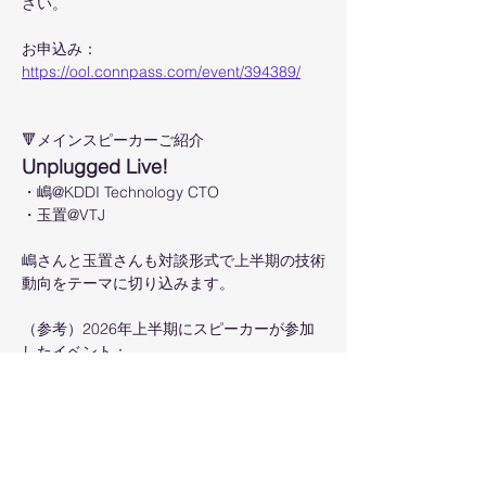
さい。
お申込み：
https://ool.connpass.com/event/394389/
🔻メインスピーカーご紹介
Unplugged Live!
・嶋@KDDI Technology CTO
・玉置@VTJ
嶋さんと玉置さんも対談形式で上半期の技術
動向をテーマに切り込みます。
（参考）2026年上半期にスピーカーが参加
したイベント：
　　　　CES、MWC、Kubecon EU、
Google Next、GTC、Computex台湾
このイベントをシェア