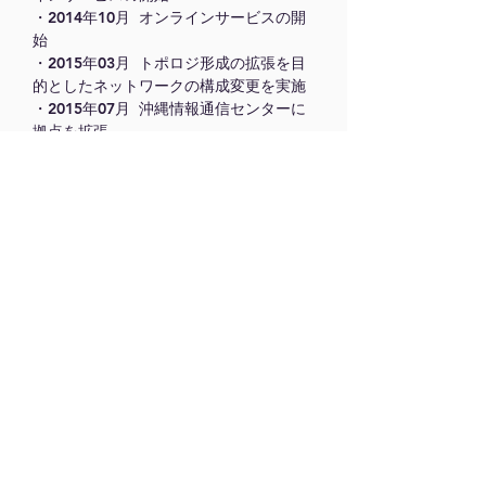
・2014年10月 オンラインサービスの開
始
・2015年03月 トポロジ形成の拡張を目
的としたネットワークの構成変更を実施
・2015年07月 沖縄情報通信センターに
拠点を拡張
・2016年03月 サーバーリソースの拡張
を実施
・2017年09月 テストベッド2.0 リリー
ス
・2021年03月 「SMART Gatewayについ
て」▸▸▸
プレスリリース参照
・2021年05月 株式会社ボスコ・テクノ
ロジーズ提供のSMART Gatewayを導入
・2022年03月 SMART Gateway紹介記事
「SMART Gatewayのススメ」Qiita
テストベッド2.0について▶