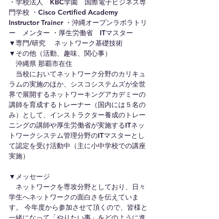
・学校法人　KBC学園　国際電子ビジネス専
門学校 ・Cisco Certified Academy 
Instructor Trainer ・沖縄オープンラボラトリ
ー　メンター ・厚生労働省　ITマスター
▼専門/研究 　ネットワーク基礎技術
▼その他（活動、趣味、関心事）
　沖縄県 那覇市在住
　当校においてネットワーク分野のカリキュ
ラムの実施のほか、シスコシステムズが全世
界で展開するネットワーキングアカデミーの
講師を育成するトレーナー（国内には５名の
み）として、インストラクター養成のトレー
ニングの講師や厚生労働省が実施するITネッ
トワークシステム管理分野のITマスターとし
て認定を受け活動中（主に小中学校での講座
実施）
▼メッセージ
　ネットワークを専攻分野としており、日々
学生へネットワークの面白さを伝えていま
す。 今年度から参加させて頂くので、皆様と
一緒になって「やりたい事」をどのように進