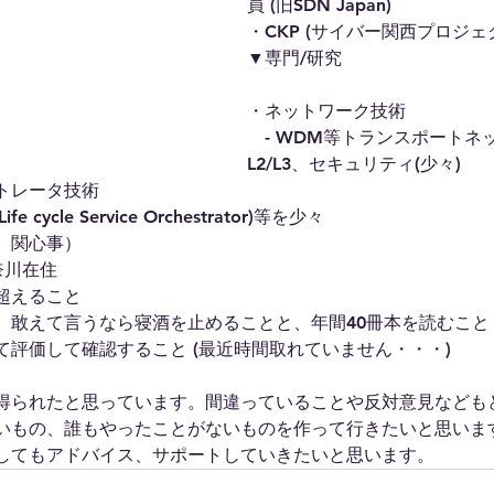
員 (旧SDN Japan)
・CKP (サイバー関西プロジェ
▼専門/研究
・ネットワーク技術
　- WDM等トランスポートネ
L2/L3、セキュリティ(少々)
トレータ技術
ife cycle Service Orchestrator)等を少々
、関心事）
奈川在住 　
超えること
敢えて言うなら寝酒を止めることと、年間40冊本を読むこと (
て評価して確認すること (最近時間取れていません・・・)
得られたと思っています。間違っていることや反対意見なども
いもの、誰もやったことがないものを作って行きたいと思いま
してもアドバイス、サポートしていきたいと思います。