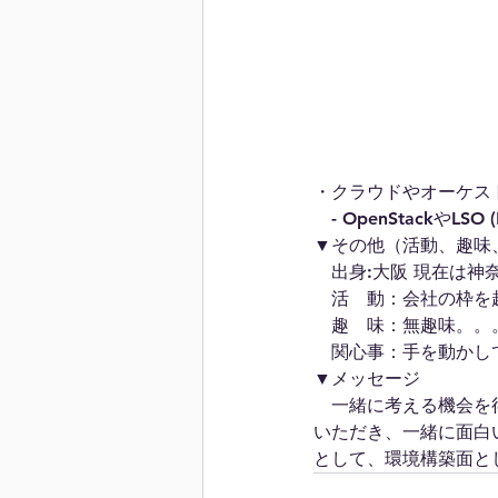
・クラウドやオーケス
　- OpenStackやLSO (L
▼その他（活動、趣味
　出身:大阪 現在は神
　活　動：会社の枠を
　趣　味：無趣味。。。
　関心事：手を動かし
▼メッセージ
　一緒に考える機会を
いただき、一緒に面白
として、環境構築面と