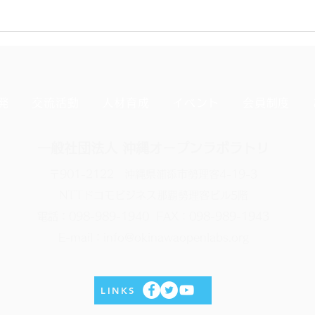
発
交流活動
人材育成
イベント
会員制度
一般社団法人 沖縄オープンラボラトリ
〒901-2122 沖縄県浦添市勢理客4-19-3
NTTドコモビジネス那覇勢理客ビル5階
電話：098-989-1940 FAX：098-989-1943
E-mail：info@okinawaopenlabs.org
LINKS