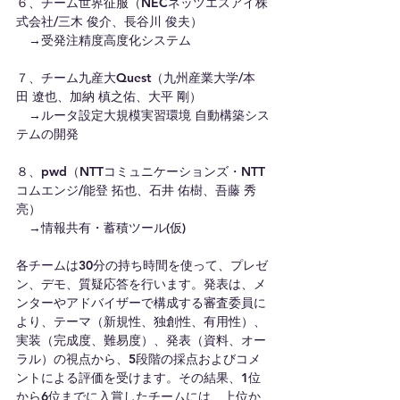
６、チーム世界征服（NECネッツエスアイ株
式会社/三木 俊介、長谷川 俊夫）
　→受発注精度高度化システム
７、チーム九産大Quest（九州産業大学/本
田 遼也、加納 槙之佑、大平 剛）
　→ルータ設定大規模実習環境 自動構築シス
テムの開発
８、pwd（NTTコミュニケーションズ・NTT
コムエンジ/能登 拓也、石井 佑樹、吾藤 秀
亮）
　→情報共有・蓄積ツール(仮)
各チームは30分の持ち時間を使って、プレゼ
ン、デモ、質疑応答を行います。発表は、メ
ンターやアドバイザーで構成する審査委員に
より、テーマ（新規性、独創性、有用性）、
実装（完成度、難易度）、発表（資料、オー
ラル）の視点から、5段階の採点およびコメ
ントによる評価を受けます。その結果、1位
から6位までに入賞したチームには、上位か