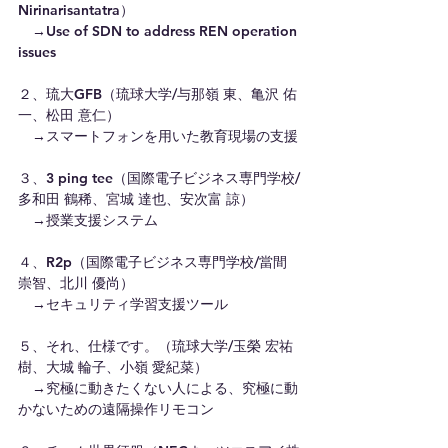
Nirinarisantatra）
　→Use of SDN to address REN operation 
issues
２、琉大GFB（琉球大学/与那嶺 東、亀沢 佑
一、松田 意仁）
　→スマートフォンを用いた教育現場の支援
３、3 ping tee（国際電子ビジネス専門学校/
多和田 鶴稀、宮城 達也、安次富 諒）
　→授業支援システム
４、R2p（国際電子ビジネス専門学校/當間 
崇智、北川 優尚）
　→セキュリティ学習支援ツール
５、それ、仕様です。（琉球大学/玉榮 宏祐
樹、大城 輪子、小嶺 愛紀菜）
　→究極に動きたくない人による、究極に動
かないための遠隔操作リモコン