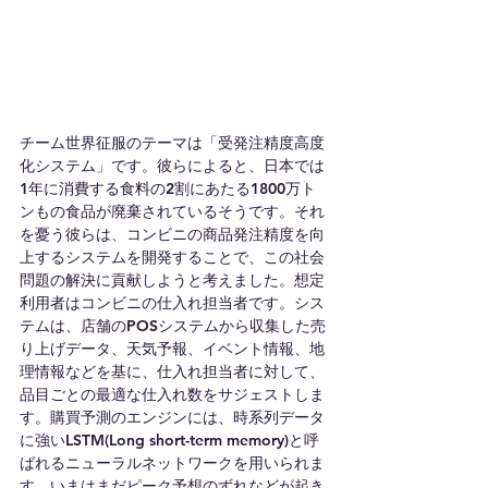
チーム世界征服のテーマは「受発注精度高度
化システム」です。彼らによると、日本では
1年に消費する食料の2割にあたる1800万ト
ンもの食品が廃棄されているそうです。それ
を憂う彼らは、コンビニの商品発注精度を向
上するシステムを開発することで、この社会
問題の解決に貢献しようと考えました。想定
利用者はコンビニの仕入れ担当者です。シス
テムは、店舗のPOSシステムから収集した売
り上げデータ、天気予報、イベント情報、地
理情報などを基に、仕入れ担当者に対して、
品目ごとの最適な仕入れ数をサジェストしま
す。購買予測のエンジンには、時系列データ
に強いLSTM(Long short-term memory)と呼
ばれるニューラルネットワークを用いられま
す。いまはまだピーク予想のずれなどが起き