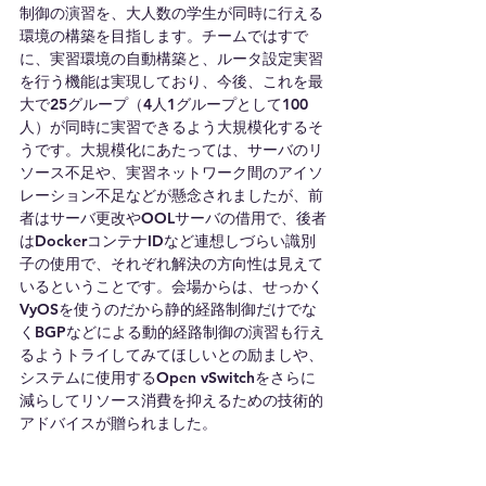
制御の演習を、大人数の学生が同時に行える
環境の構築を目指します。チームではすで
に、実習環境の自動構築と、ルータ設定実習
を行う機能は実現しており、今後、これを最
大で25グループ（4人1グループとして100
人）が同時に実習できるよう大規模化するそ
うです。大規模化にあたっては、サーバのリ
ソース不足や、実習ネットワーク間のアイソ
レーション不足などが懸念されましたが、前
者はサーバ更改やOOLサーバの借用で、後者
はDockerコンテナIDなど連想しづらい識別
子の使用で、それぞれ解決の方向性は見えて
いるということです。会場からは、せっかく
VyOSを使うのだから静的経路制御だけでな
くBGPなどによる動的経路制御の演習も行え
るようトライしてみてほしいとの励ましや、
システムに使用するOpen vSwitchをさらに
減らしてリソース消費を抑えるための技術的
アドバイスが贈られました。