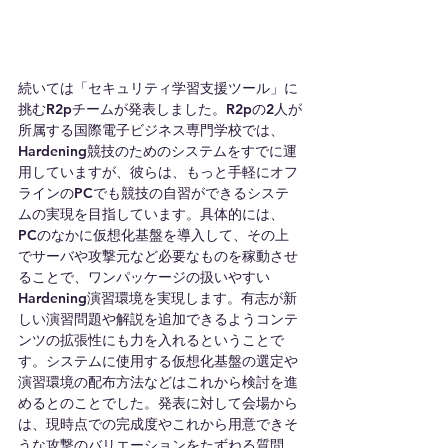
続いては「セキュリティ学習支援ツール」に
挑むR2pチームが発表しました。R2pの2人が
所属する国際電子ビジネス専門学校では、
Hardening競技のためのシステムをすでに運
用していますが、彼らは、もっと手軽にオフ
ラインのPCでも競技の自習ができるシステ
ムの実現を目指しています。具体的には、
PCのなかに仮想化基盤を導入して、その上
でサーバや攻撃元など必要なものを稼動させ
ることで、ワンパッケージの扱いやすい
Hardening演習環境を実現します。有志が新
しい演習問題や解説を追加できるようコンテ
ンツの拡張性にも力を入れるということで
す。システムに使用する仮想化基盤の選定や
演習環境の配布方法などはこれから検討を進
めるとのことでした。発表に対して会場から
は、現時点での完成度やこれから用意できそ
うな攻撃のバリエーションをたずねる質問