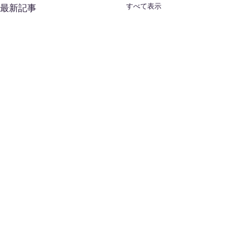
すべて表示
最新記事
Back to Top
猪俣 敦夫
小野寺 好広