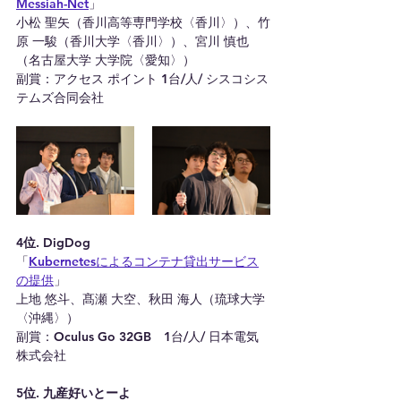
Messiah-Net
」
小松 聖矢（香川高等専門学校〈香川〉）、竹
原 一駿（香川大学〈香川〉）、宮川 慎也
（名古屋大学 大学院〈愛知〉）
副賞：アクセス ポイント 1台/人/ シスコシス
テムズ合同会社
4位. DigDog
「
Kubernetesによるコンテナ貸出サービス
の提供
」
上地 悠斗、髙瀬 大空、秋田 海人（琉球大学
〈沖縄〉）
副賞：Oculus Go 32GB　1台/人/ 日本電気
株式会社
5位. 九産好いとーよ