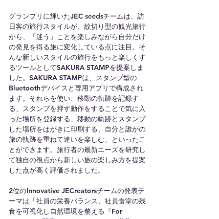
グランプリに輝いたJEC seedsチームは、訪
日客の旅行スタイルが、紋切り型の観光旅行
から、「迷う」ことを楽しみながら自分だけ
の発見を得る旅に変化している点に注目。そ
んな新しいスタイルの旅行をもっと楽しくす
るツールとしてSAKURA STAMPを提案しま
した。SAKURA STAMPは、スタンプ型の
Bluetoothデバイスと専用アプリで構成され
ます。それらを使い、移動の軌跡を記録す
る、スタンプを押す動作をすることで気に入
った場所を登録する、移動の軌跡とスタンプ
した場所をはがきに印刷する、自分と誰かの
旅の軌跡を重ねて違いを楽しむ、といったこ
とができます。旅行者の最新ニーズを研究し
て独自の視点から新しい旅の楽しみ方を提案
した点が高く評価されました。
2位のInnovative JECreatorsチームの発表テ
ーマは「社員の栄養バランス、社員食堂の残
食を可視化し自然環境を整える『For 