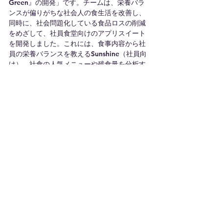
Green』の開発」です。チームは、栄養バラ
ンスが偏りがちな社会人の食生活を改善し、
同時に、社会問題化している食品ロスの削減
をめざして、社員食堂向けのアプリスイート
を開発しました。これには、食事内容から社
員の栄養バランスを教えるSunshine（社員向
け）、社食の人気メニューや残食量を分析す
るGround（会社労務部向け）、残食から生
じるCO2量や海水温度などをサイネージ表示
して啓蒙するOcean（全員向け）の3つが含
まれます。単なる栄養管理アプリでなく、自
然環境への影響も意識しながら、社員が自分
の食生活を考える機会を提供する独自性が評
価されました。
以下、3位のUdon_Internetチームは、慢性的
に通信速度が大幅低下している寮内Wi-Fiに
手作りのメッシュネットワークを導入する実
証実験の模様を報告しました。
4位のDigDogチームは、Kubernetesと
Ruby on Railsを用いたコンテナ貸し出しサ
ービスの実装事例を紹介しました。