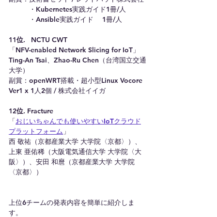
　　　・Kubernetes実践ガイド1冊/人
　　　・Ansible実践ガイド　 1冊/人
11位.   NCTU CWT 
「NFV-enabled Network Slicing for IoT」
Ting-An Tsai、Zhao-Ru Chen（台湾国立交通
大学）
副賞：openWRT搭載・超小型Linux Vocore 
Ver1 x 1人2個 / 株式会社イイガ
12位. Fracture
「
おじいちゃんでも使いやすいIoTクラウド
プラットフォーム
」
西 敬祐（京都産業大学 大学院〈京都〉）、
上東 亜佑稀（大阪電気通信大学 大学院〈大
阪〉）、安田 和麿（京都産業大学 大学院
〈京都〉）
上位6チームの発表内容を簡単に紹介しま
す。