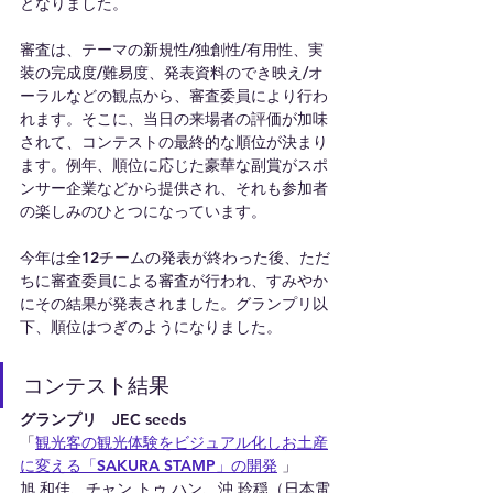
となりました。
審査は、テーマの新規性/独創性/有用性、実
装の完成度/難易度、発表資料のでき映え/オ
ーラルなどの観点から、審査委員により行わ
れます。そこに、当日の来場者の評価が加味
されて、コンテストの最終的な順位が決まり
ます。例年、順位に応じた豪華な副賞がスポ
ンサー企業などから提供され、それも参加者
の楽しみのひとつになっています。
今年は全12チームの発表が終わった後、ただ
ちに審査委員による審査が行われ、すみやか
にその結果が発表されました。グランプリ以
下、順位はつぎのようになりました。
コンテスト結果
グランプリ　JEC seeds
「
観光客の観光体験をビジュアル化しお土産
に変える「SAKURA STAMP」の開発
 」
旭 和佳、チャン トゥ ハン、沖 玲穏（日本電