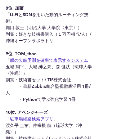
8位. 加藤
「Li-FiとSDNを用いた動的ルーティング技
術」
堀口 敦士（明治大学 大学院〈東京〉）
副賞：好きな技術書購入（１万円相当/人）/ 
沖縄オープンラボラトリ
9位. TOM_thon 
「
船の欠航予測を確率で表示するシステム
」
玉城 翔平、大城 紳之亮、森 健汰（琉球大学
〈沖縄〉）
副賞：技術書セット/ TIS株式会社
　　　・書籍Zabbix統合監視徹底活用 1冊/
人
　　　・Pythonで学ぶ強化学習 1冊
10位. アベンジャーズ
「
駐車場経路検索アプリ
」
渡久平 圭祐、仲宗根 航（琉球大学〈沖
縄〉）
副賞：技術書セット / レッドハット株式会社