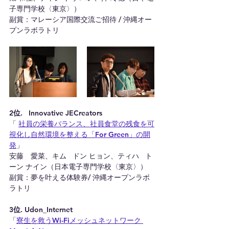
子専門学校〈東京〉）
副賞：マレーシア国際交流ご招待 / 沖縄オー
プンラボラトリ
2位.   Innovative JECreators
「 
社員の栄養バランス、社員食堂の残食を可
視化し自然環境を整える「For Green」の開
発
」
安藤　愛菜、キム   ドン ヒョン、ティハ   ト
ーン ナイン（日本電子専門学校〈東京〉）
副賞：夢を叶える体験券/ 沖縄オープンラボ
ラトリ
3位. Udon_Internet
「
寮生を救うWi-Fiメッシュネットワーク 