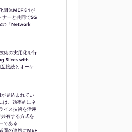
団体MEF※1が
トナーと共同で5G
の「Network 
ス※3技術の実用化を行
ces with 
た相互接続とオーケ
用が見込まれてい
には、効率的にネ
ライス技術を活用
で共有する方式を
ーである
者間の連携にMEF