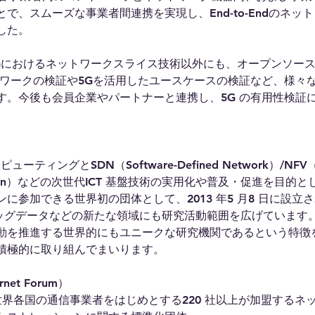
で、スムーズな事業者間連携を実現し、End-to-Endのネッ
した。
5Gにおけるネットワークスライス技術以外にも、オープンソー
トワークの検証や5Gを活用したユースケースの検証など、様々な
す。今後も会員企業やパートナーと連携し、5G の有用性検証
ーティングとSDN（Software-Defined Network）/NFV（N
tualization）などの次世代ICT 基盤技術の実用化や普及・促進を目
に参加できる世界初の団体として、2013 年5 月8 日に設立
、ビッグデータなどの新たな領域にも研究活動範囲を広げています。
動を推進する世界的にもユニークな研究機関であるという特徴
積極的に取り組んでまいります。
rnet Forum）
た世界各国の通信事業者をはじめとする220 社以上が加盟するネ