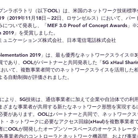
プンラボラトリ（以下OOL）は、米国のネットワーク技術標準化
19（2019年11月18日～22日、ロサンゼルス）において、パー
いて発表し、「MEF 3.0 Proof of Concept Awards」※2
tation 2019」を受賞しました。
コミュニケーションズ株式会社、日本電信電話株式会社
ng Implementation 2019」は、最も優秀なネットワークスライ
、OOLがパートナーと共同発表した「5G xHaul Sharing Sli
ation」において、複数事業者間でのネットワークスライスを活用し
よる自動制御が評価されました。
用により、5G技術は、通信事業者に加えて企業や自治体での利
まざまな事業者が共用する新たなネットワーク形態を実現する
必要があります。OOLはパートナーと共同で、ネットワークス
ト・ネットワークに必要なアクセス回線(xHaul)を複数事業者
者にOOLが開発したオープンソースベースのオーケストレータ
し、各事業者内のコントローラとネットワーク機器間、および事業