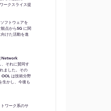
トワークスライス提
スソフトウェアを
観点から5G に関
に向けた活動を進
etwork 
的とし、それに賛同す
されました。その
OOL は技術分野
を生かし、今後も
ットワーク系のサ