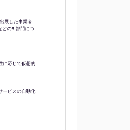
e」に出展した事業者
on」などの9 部門につ
性に応じて仮想的
サービスの自動化