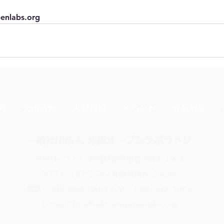
enlabs.org
発
交流活動
人材育成
イベント
会員制度
一般社団法人 沖縄オープンラボラトリ
〒901-2122 沖縄県浦添市勢理客4-19-3
NTTドコモビジネス那覇勢理客ビル5階
電話：098-989-1940 FAX：098-989-1943
E-mail：info@okinawaopenlabs.org