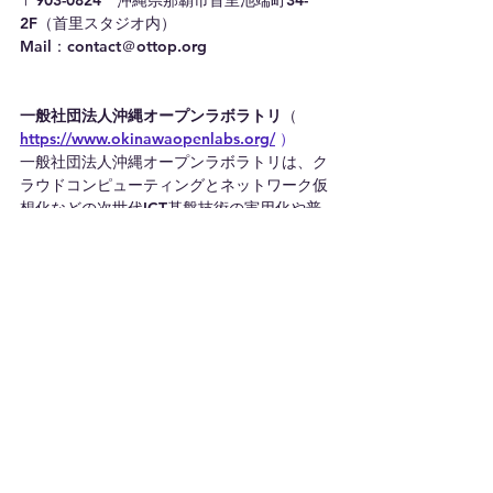
〒903-0824　沖縄県那覇市首里池端町34-
2F（首里スタジオ内）
Mail：contact＠ottop.org
一般社団法人沖縄オープンラボラトリ
（ 
https://www.okinawaopenlabs.org/
）
一般社団法人沖縄オープンラボラトリは、ク
ラウドコンピューティングとネットワーク仮
想化などの次世代ICT基盤技術の実用化や普
及・促進を目的とし、それに賛同する企業・
団体がオープンに参加できる世界初の団体と
して、2013年5月8日に設立されました。そ
の後、IoT、AI、5G、ビッグデータなどの新
たな領域にも研究活動範囲を広げています。
また次世代を担う技術者育成、人材育成にも
積極的に取り組んでします。OOLは技術分野
や組織の枠を超えた活動を推進する世界的に
もユニークな研究機関であるという特徴を生
かし、今後も会員企業やパートナーと連携
し、上記目標の実現に向け積極的に取り組ん
でまいります。