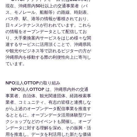
現在、沖縄県内50社以上の交通事業者（バ
ス、モノレール、船舶等）の路線、時刻表、
バス停、駅、港等の情報が蓄積されており、
日々メンテナンスが行われています。これら
の情報をオープンデータとして配信してお
り、大手乗換案内サービスをはじめ様々な関
連するサービスに活用頂くことで、沖縄県民
や観光やビジネス等で訪れるビジターの方が
沖縄県内を移動する際の利便性向上に寄与し
ています。
NPO法人OTTOPの取り組み
　 NPO法人OTTOP は、沖縄県内外の交通
事業者、自治体、観光関連団体、経路検索事
業者、コミュニティ、有志の皆様と連携しな
がら上述のオープンデータ配信事業を推進す
るとともに、オープンデータ活用体験型ワー
クショップなどのイベントも開催し、オープ
ンデータに対する理解を深め、その振興・活
用を推進し、データを利活用した新たな価値