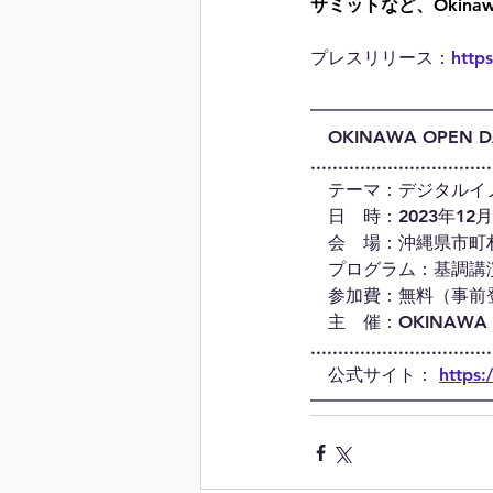
サミットなど、Okina
プレスリリース：
http
━━━━━━━━━━
　OKINAWA OPEN DA
.................................
　テーマ：デジタルイ
　日　時：2023年12月5
　会　場：沖縄県市町村
　プログラム：基調講
　参加費：無料（事前
　主　催：OKINAWA O
.................................
　公式サイト： 
https
━━━━━━━━━━