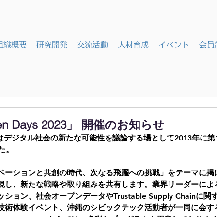
組織概要
研究開発
交流活動
人材育成
イベント
会員
pen Days 2023」 開催のお知らせ​
 Days はデジタル社会の新たな可能性を議論する場として2013年に
た。
ベーションと共創の時代、次なる飛躍への挑戦」をテーマに掲
視し、新たな戦略や取り組みを共有します。業界リーダーによ
ョン、社会オープンデータやTrustable Supply Chain
I技術体験イベント、沖縄のシビックテック活動者が一同に会す