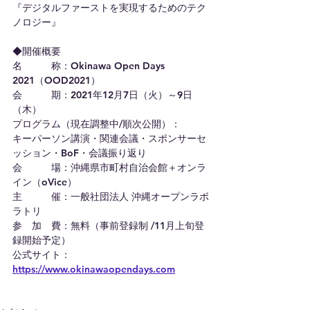
『デジタルファーストを実現するためのテク
ノロジー』
◆開催概要
名　　　称：Okinawa Open Days 
2021（OOD2021）
会　　　期：2021年12月7日（火）～9日
（木）
プログラム（現在調整中/順次公開）：
キーパーソン講演・関連会議・スポンサーセ
ッション・BoF・会議振り返り
会　　　場：沖縄県市町村自治会館＋オンラ
イン（oVice）
主　　　催：一般社団法人 沖縄オープンラボ
ラトリ
参　加　費：無料（事前登録制 /11月上旬登
録開始予定）
公式サイト：
https://www.okinawaopendays.com