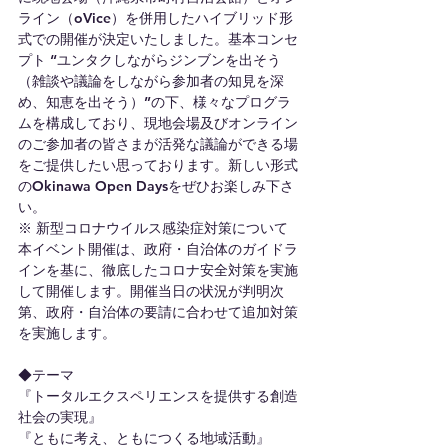
ライン（oVice）を併用したハイブリッド形
式での開催が決定いたしました。基本コンセ
プト “ユンタクしながらジンブンを出そう
（雑談や議論をしながら参加者の知見を深
め、知恵を出そう）”の下、様々なプログラ
ムを構成しており、現地会場及びオンライン
のご参加者の皆さまが活発な議論ができる場
をご提供したい思っております。新しい形式
のOkinawa Open Daysをぜひお楽しみ下さ
い。
※ 新型コロナウイルス感染症対策について
本イベント開催は、政府・自治体のガイドラ
インを基に、徹底したコロナ安全対策を実施
して開催します。開催当日の状況が判明次
第、政府・自治体の要請に合わせて追加対策
を実施します。
◆テーマ
『トータルエクスペリエンスを提供する創造
社会の実現』
『ともに考え、ともにつくる地域活動』