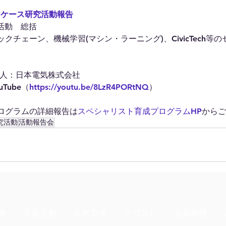
スケース研究活動報告
G活動　総括
クチェーン、機械学習(マシン・ラーニング)、CivicTech等
芳人：日本電気株式会社
Tube（
https://youtu.be/8LzR4PORtNQ
）
ログラムの詳細報告は
スペシャリスト育成プログラムHP
からご
究活動
活動報告会
発
交流活動
人材育成
イベント
会員制度