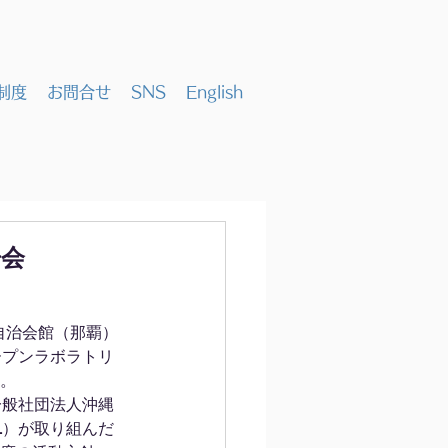
制度
お問合せ
SNS
English
告会
村自治会館（那覇）
ープンラボラトリ
。
一般社団法人沖縄
L）が取り組んだ