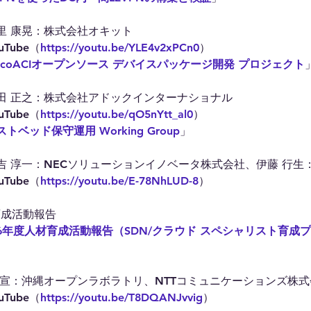
里 康晃：株式会社オキット
Tube（
https://youtu.be/YLE4v2xPCn0
）
iscoACIオープンソース デバイスパッケージ開発 プロジェクト
田 正之：株式会社アドックインターナショナル
Tube（
https://youtu.be/qO5nYtt_al0
）
ストベッド保守運用 Working Group
」
吉 淳一：NECソリューションイノベータ株式会社、伊藤 行生
Tube（
https://youtu.be/E-78NhLUD-8
）
材育成活動報告
16年度人材育成活動報告（SDN/クラウド スペシャリスト育成
昌宣：沖縄オープンラボラトリ、NTTコミュニケーションズ株式
Tube（
https://youtu.be/T8DQANJvvig
）