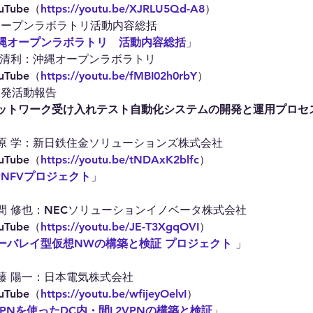
Tube（
https://youtu.be/XJRLU5Qd-A8
）
　沖縄オープンラボラトリ活動内容総括
縄オープンラボラトリ　活動内容総括
」
 清利：沖縄オープンラボラトリ
Tube（
https://youtu.be/fMBI02h0rbY
）
究開発活動報告
ットワーク受け入れテスト自動化システムの開発と運用プロセ
原 学：新日鉄住金ソリューションズ株式会社
Tube（
https://youtu.be/tNDAxK2blfc
）
PNFVプロジェクト
」
間 修也：NECソリューションイノベータ株式会社
Tube（
https://youtu.be/JE-T3XgqOVI
）
ーバレイ型仮想NWの構築と検証 プロジェクト
 」
藤 陽一：日本電気株式会社
Tube（
https://youtu.be/wfijeyOelvI
）
VPNを使ったDC内・間L2VPNの構築と検証
」