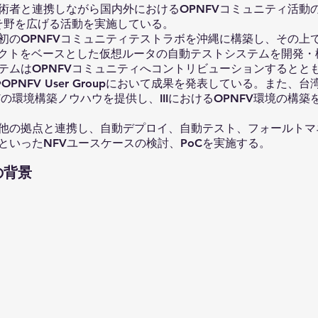
術者と連携しながら国内外におけるOPNFVコミュニティ活動
すそ野を広げる活動を実施している。
初のOPNFVコミュニティテストラボを沖縄に構築し、その上で
プロジェクトをベースとした仮想ルータの自動テストシステムを開発
テムはOPNFVコミュニティへコントリビューションするとと
itやOPNFV User Groupにおいて成果を発表している。また
NFVの環境構築ノウハウを提供し、IIIにおけるOPNFV環境の構
IIIや他の拠点と連携し、自動デプロイ、自動テスト、フォールト
といったNFVユースケースの検討、PoCを実施する。
の背景