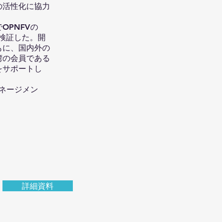
の活性化に協力
OPNFVの
・検証した。開
もに、国内外の
、台湾の会員である
築をサポートし
マネージメン
詳細資料