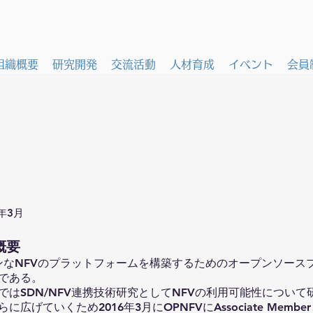
組織概要
研究開発
交流活動
人材育成
イベント
会員
8年3月
概要
プンなNFVのプラットフォームを構築するためのオープンソース
である。
ではSDN/NFV連携技術研究としてNFVの利用可能性について
広げていくため2016年3月にOPNFVにAssociate Memb