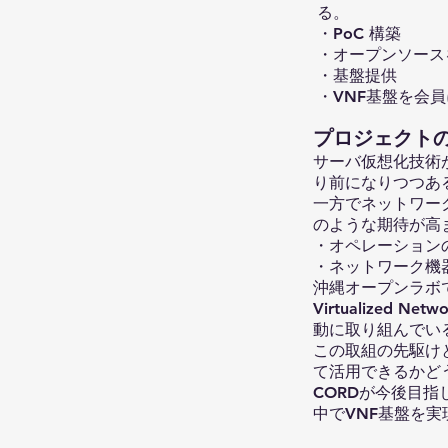
る。
・PoC 構築
・オープンソース
・基盤提供
・VNF基盤を会
​プロジェクト
サーバ仮想化技術
り前になりつつあ
一方でネットワー
のような期待が高
・オペレーション
・ネットワーク機
沖縄オープンラボ
Virtualized
動に取り組んでい
この取組の先駆けと
て活用できるかど
CORDが今後目指
中でVNF基盤を