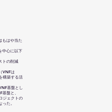
はもはや当た
を中心に以下
ストの削減
VNFは
基盤を構築する活
VNF基盤とし
F基盤と、
プロジェクトの
なった。