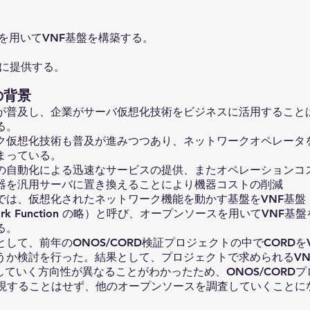
を用いてVNF基盤を構築する。
員に提供する。
の背景
が普及し、企業がサーバ仮想化技術をビジネスに活用すること
る。
ク仮想化技術も普及が進みつつあり、ネットワークオペレータ
まっている。
の自動化による迅速なサービスの提供、またオペレーションコ
器を汎用サーバに置き換えることにより機器コストの削減
では、仮想化されたネットワーク機能を動かす基盤をVNF基盤（
 Network Function の略）と呼び、オープンソースを用いてVNF
る。
して、前年のONOS/CORD検証プロジェクトの中でCORDを
うか検討を行った。結果として、プロジェクトで求められるVN
していく方向性が異なることがわかったため、ONOS/CORD
実現することはせず、他のオープンソースを調査していくことに