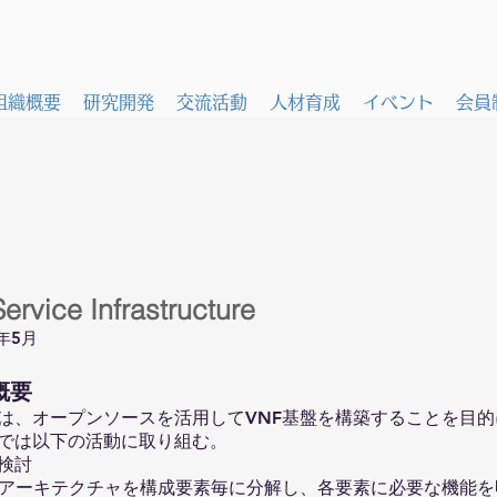
組織概要
研究開発
交流活動
人材育成
イベント
会員
rvice Infrastructure
9年5月
概要
は、オープンソースを活用してVNF基盤を構築することを目
では以下の活動に取り組む。
検討
のアーキテクチャを構成要素毎に分解し、各要素に必要な機能を