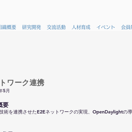
組織概要
研究開発
交流活動
人材育成
イベント
会員
トワーク連携
5年5月
概要
術を連携させたE2Eネットワークの実現、OpenDaylightの