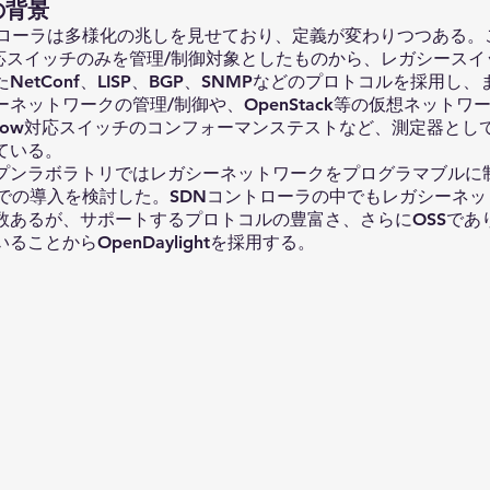
の背景
トローラは多様化の兆しを見せており、定義が変わりつつある。
w対応スイッチのみを管理/制御対象としたものから、レガシースイ
NetConf、LISP、BGP、SNMPなどのプロトコルを採用し
ネットワークの管理/制御や、OpenStack等の仮想ネットワ
Flow対応スイッチのコンフォーマンステストなど、測定器とし
ている。
プンラボラトリではレガシーネットワークをプログラマブルに
ラでの導入を検討した。SDNコントローラの中でもレガシーネ
数あるが、サポートするプロトコルの豊富さ、さらにOSSであ
ことからOpenDaylightを採用する。