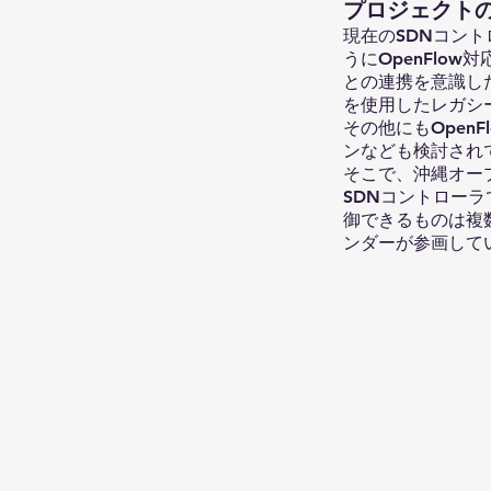
​プロジェクト
現在のSDNコン
うにOpenFlo
との連携を意識した
を使用したレガシー
その他にもOpen
ンなども検討され
そこで、沖縄オー
SDNコントロー
御できるものは複
ンダーが参画している