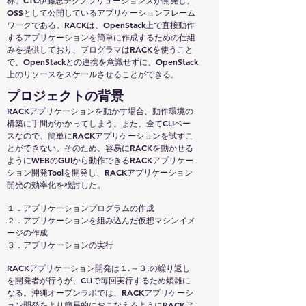
称。CTC伊藤忠テクノソリューションズが開発し、
OSSとして公開しているアプリケーションフレーム
ワークである。RACKは、OpenStack上で直接動作
するアプリケーションを簡単に作成するための仕組
みを提供しており、プログラマはRACKを使うこと
で、OpenStackとの連携を意識せずに、OpenStack
上のリソースをスケールさせることができる。
​プロジェクトの背景
RACKアプリケーションを動かす場合、動作環境の
構築に手間がかかってしまう。また、全てCLIベー
スなので、簡単にRACKアプリケーションを試すこ
とができない。そのため、容易にRACKを動かせる
ようにWEBのGUIから動作できるRACKアプリケー
ション開発Toolを開発し、RACKアプリケーション
開発の効率化を検討した。
１．アプリケーションプログラムの作成
２．アプリケーションを組み込んだ仮想マシンイメ
ージの作成
３．アプリケーションの実行
RACKアプリケーション開発は１.～３.の繰り返し
を開発者が行うが、CLIで毎回実行するため煩雑に
なる。沖縄オープンラボでは、RACKアプリケーシ
ョン開発をより簡易的におこなえるようにRACKア