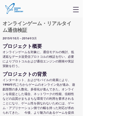
オンラインゲーム・リアルタイ
ム通信検証
2015年10月～2016年3月
​プロジェクト概要
オンラインゲームを対象に、通信モデルの検討、低
遅延なデータ送受信プロトコルの検証を行い、必要
によりプロトコルおよび通信エンジンの開発や実証
実験を行う。
​プロジェクトの背景
インターネット、およびモバイルの発展により、
1990年代ごろからゲームのオンライン化が進み、遊
戯形態の多人数化、多様化が進んできた。オンライ
ンを前提とした場合、ネットワークの性能、信頼性
などの品質がまちまちな環境での利用を要求される
ことになり、ゲーム性を損なわないためには、ゲー
ム・アプリケーション側での幅を持った対応が求め
られてきた。 今後、より魅力のあるゲームを提供