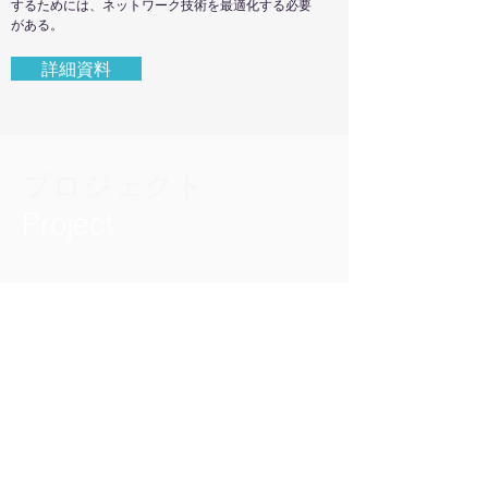
するためには、ネットワーク技術を最適化する必要
がある。
詳細資料
プロジェクト
Project
一般社団法人 沖縄オープンラボラトリ
〒901-2122 沖縄県浦添市勢理客4-19-3
NTTドコモビジネス那覇勢理客ビル5階
電話：098-989-1940 FAX：098-989-1943
E-mail：info@okinawaopenlabs.org