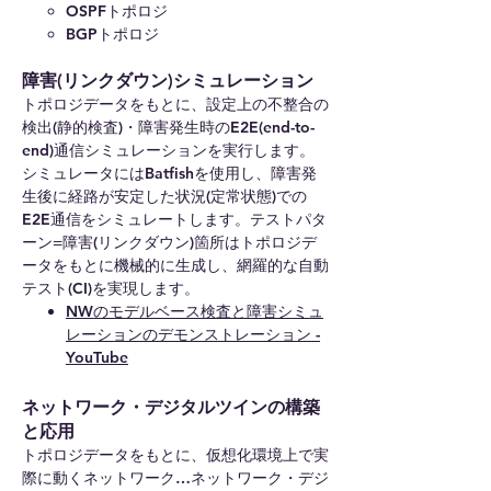
OSPFトポロジ
BGPトポロジ
障害(リンクダウン)シミュレーション
トポロジデータをもとに、設定上の不整合の
検出(静的検査)・障害発生時のE2E(end-to-
end)通信シミュレーションを実行します。
シミュレータにはBatfishを使用し、障害発
生後に経路が安定した状況(定常状態)での
E2E通信をシミュレートします。テストパタ
ーン=障害(リンクダウン)箇所はトポロジデ
ータをもとに機械的に生成し、網羅的な自動
テスト(CI)を実現します。
NWのモデルベース検査と障害シミュ
レーションのデモンストレーション -
YouTube
ネットワーク・デジタルツインの構築
と応用
トポロジデータをもとに、仮想化環境上で実
際に動くネットワーク…ネットワーク・デジ