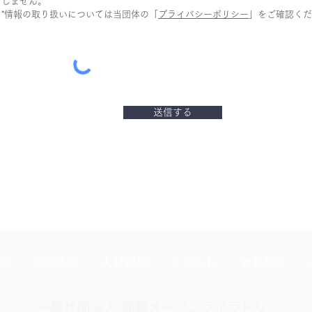
しません。
*情報の取り扱いについては当団体の「
プライバシーポリシー
」をご確認くだ
送信する
発
交流活動
人材育成
イベント
会員制度
一般社団法人 沖縄オープンラボラトリ