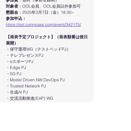
参加費
：無料（事前登録制）
対象者
：OOL会員、OOL会員以外参加可
懇親会
：2025年3月7日（金）18:30~
参加申込：
https://ool.connpass.com/event/342175/
【発表予定プロジェクト】（発表順番は後日
展開）
・保守運用WG（テストベッドPJ）
・テレプレゼンスPJ
・eスポーツPJ
・Edge PJ
・5G PJ
・Model Driven NW DevOps PJ
・Trusted Network PJ
・生成AI PJ
・交流活動推進(EAP) WG
・IOWN PJ（新規）
OOLプロジェクト一覧
https://www.okinawaopenlabs.org/new-pj