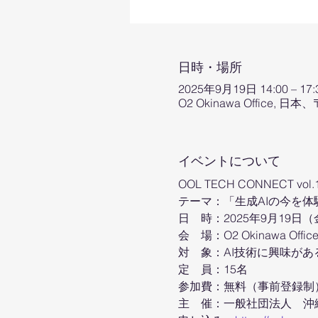
日時・場所
2025年9月19日 14:00 – 17:
O2 Okinawa Office,
イベントについて
OOL TECH CONNECT vol.
​テーマ：「生成AIの今を
日　時：2025年9月19日（金）
会　場：O2 Okinawa O
対　象：AI技術に興味があ
定　員：15名
参加費：無料（事前登録制
主　催：一般社団法人　沖