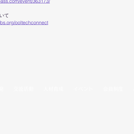
npass.com/event/363173/
ついて
bs.org/ooltechconnect
発
交流活動
人材育成
イベント
会員制度
一般社団法人 沖縄オープンラボラトリ
〒901-2122 沖縄県浦添市勢理客4-19-3
NTTドコモビジネス那覇勢理客ビル5階