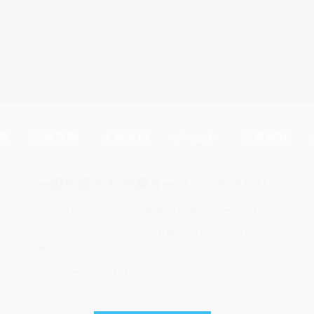
発
交流活動
人材育成
イベント
会員制度
一般社団法人 沖縄オープンラボラトリ
〒901-2122 沖縄県浦添市勢理客4-19-3
NTTドコモビジネス那覇勢理客ビル5階
電話：098-989-1940 FAX：098-989-1943
E-mail：info@okinawaopenlabs.org