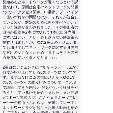
見始めるとネットワークが遅くなるという課
題があり、原因は自宅のネットワークの問題
なのか、アクセス回線、中継網、プロバイダ
ー側いずれかの問題なのか、それらが複合し
ているのか、解決のために何をすべきか、と
いった議論が交わされました。その参加者の
自宅の回線を2本に増やして1本は自分専用
にすればいい、という身も蓋もない解決策も
提案されましたが、次の2番目のアジェンダ
でも期せずしてネットワークに関する具体的
な対応の話となったため、まずはそちらの対
応を進めていく事となりました。
2番目のアジェンダは昨年からフォーラムで
何度か取り上げているeスポーツについてで
す。まずはNTTコムの吉田さんからOOLで
のeスポーツへの取り組みについて、これま
で議論してきた内容と今後どういう検証をや
ろうとしているかを紹介しました。また沖縄
eスポーツ連盟の渋川さんやｅスポーツプレ
ーヤーの長山さんからは、実際にプレー中に
ネットワークラグが起こった際の動画を紹介
して頂きながら大会を開催する際に会場のネ