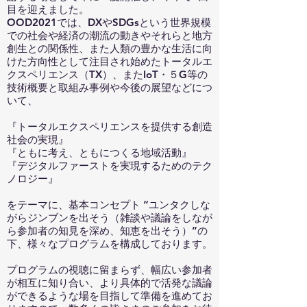
目を迎えました。
OOD2021では、DXやSDGsという世界規模
での社会や経済の潮流の動きやそれらと地方
創生との関係性、また人類の豊かな生活に向
けた方向性として注目され始めたトータルエ
クスペリエンス（TX）、またIoT・５G等の
技術概要と取組み事例や今後の展望などにつ
いて、
『トータルエクスペリエンスを提供する創造
社会の実現』
『ともに考え、ともにつくる地域活動』
『デジタルファーストを実現するためのテク
ノロジー』
をテーマに、基本コンセプト “ユンタクしな
がらジンブンを出そう（雑談や議論をしなが
ら参加者の知見を深め、知恵を出そう）”の
下、様々なプログラムを構成しております。
プログラムの視聴に留まらず、幅広い参加者
が相互に知り合い、より具体的で活発な議論
ができるような場を目指して準備を進めてお