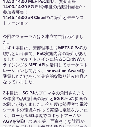
13:30-14:00 MEF PoC総括、質疑応答
14:00-14:30 5G PJ今年度の活動計画紹介・
参加者募集！
14:45-16:00 xR Cloudのご紹介とデモンス
トレーション
今回のフォーラムは３本立てで行われまし
た。
まず１本目は、安部理事よりMEF3.0 PoCの
総括という事で、PoC実施内容の紹介があり
ました。マルチドメインに跨るE-EのNWス
ライシングをMEF APIを活用してオーケスト
レーションしており、Innovation Awardを
受賞しただけあって先進的な取り組み内容と
なっていました。
2本目は、5G PJのプロマネの角田さんより
今年度の活動計画の紹介と5G PJへの参画の
お願いがありました。今年度は勢理客で電波
シールドの環境を作って実際に電波をふいた
り、ローカル5G環境でロボットアームや
AGVを制御してみる等、面白そうな計画が
立てられており、今年度も活発なプロジェク