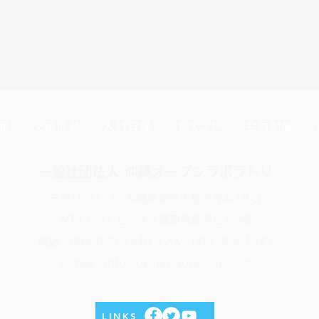
発
交流活動
人材育成
イベント
会員制度
一般社団法人 沖縄オープンラボラトリ
〒901-2122 沖縄県浦添市勢理客4-19-3
NTTドコモビジネス那覇勢理客ビル5階
電話：098-989-1940 FAX：098-989-1943
E-mail：info@okinawaopenlabs.org
LINKS