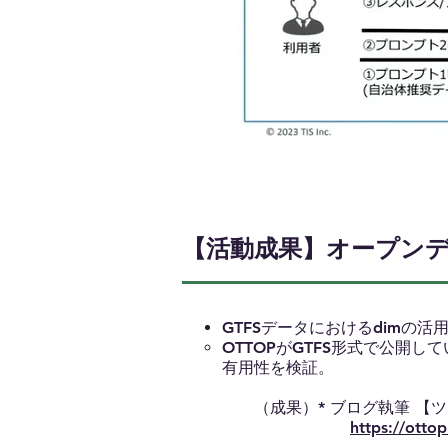
【活動成果】オープンデー
GTFSデータにおけるdimの活
​OTTOPがGTFS形式で公
有用性を検証。
（成果）
* ブログ執筆 【
https://otto