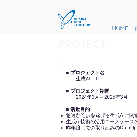
HOME
PROJECT
■
プロジェクト名
生成AI PJ
■
プロジェクト期間
2024年3月～2025年3月
■
活動目的
急速な進歩を遂げる生成AIに
生成AI技術の活用ユースケース
昨年度までの取り組みのData