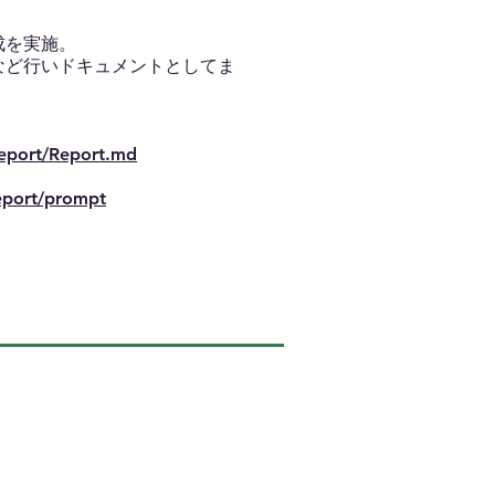
成を実施。
など行いドキュメントとしてま
Report/Report.md
Report/prompt