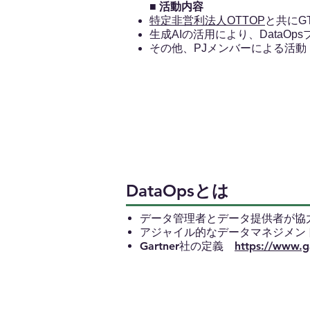
■
活動内容
特定非営利法人OTTOP
と共にG
生成AIの活用により、DataO
その他、PJメンバーによる活動 
DataOpsとは
データ管理者とデータ提供者が協
アジャイル的なデータマネジメン
Gartner社の定義
https://www.g