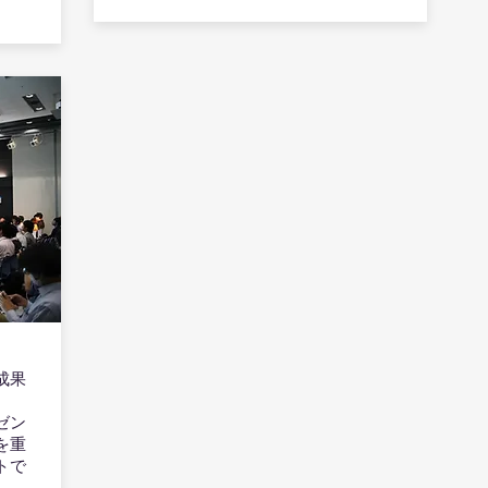
成果
ゼン
を重
トで