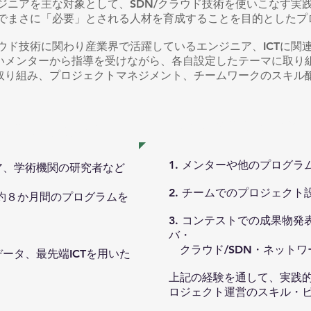
ジニアを主な対象として、SDN/クラウド技術を使いこなす実
界でまさに「必要」とされる人材を育成することを目的としたプ
ラウド技術に関わり産業界で活躍しているエンジニア、ICTに関
いメンターから指導を受けながら、各自設定したテーマに取り
取り組み、プロジェクトマネジメント、チームワークのスキル
学外での活動や交流
界で活躍したい方
方
1. メンターや他のプログ
ア、学術機関の研究者など
2. チームでのプロジェクト
約８か月間のプログラムを
3. コンテストでの成果物
バ・
クラウド/SDN・ネットワ
データ、最先端ICTを用いた
上記の経験を通して、実践的
ロジェクト運営のスキル・