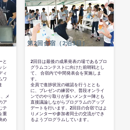
​第2回合宿（2泊3日）
ーと
2回目は最後の成果発表の場であるプロ
ラッシ
グラムコンテストに向けた前哨戦とし
ディ
て、 合宿内で中間発表会を実施しま
ムワ
す。
ま
全員で進捗状況の確認を行うととも
に、プレゼンの練習や、普段オンライ
し、メ
ンでのやり取りが多いメンター陣とも
のア
直接議論しながらプログラムのアップ
むテ
デートを行います。2回目の合宿ではよ
を重
りメンターや参加者同士の交流ができ
決め
るようプログラムしています。