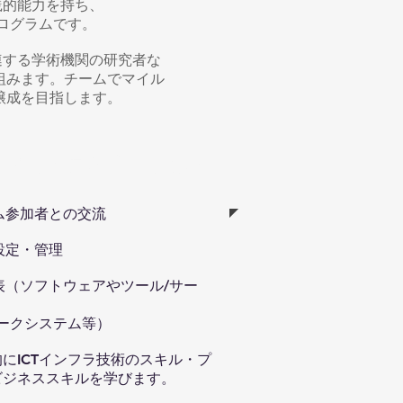
践的能力を持ち、
ログラムです。
連する学術機関の研究者な
組みます。チームでマイル
醸成を目指します。
を通して自ら成長したい
ラム参加者との交流
設定・管理
発表（ソフトウェアやツール/サー
ークシステム等）
にICTインフラ技術のスキル・プ
ビジネススキルを学びます。