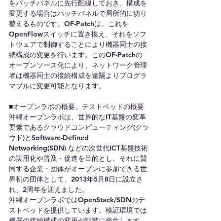
をパッチパネルに先行配線しておき、構成を
変更する場合はパッチパネルで局所的に切り
替えるものです。OF-Patchは、これを
OpenFlowスイッチに置き換え、それをソフ
トウェアで制御することにより機器同士の接
続構成の変更を行います。このOF-Patchの
オープンソース化により、ネットワーク管理
者は機器同士の接続構成を遠隔よりプログラ
マブルに変更可能となります。
■オープンラボの概要、テストベッドの概要
沖縄オープンラボは、世界的なIT基盤の変革
要素であるクラウドコンピューティング(クラ
ウド)とSoftware-Defined 
Networking(SDN) などの次世代ICT基盤技術
の実用化や普及・促進を目的とし、それに賛
同する企業・団体がオープンに参加できる世
界初の団体として、2013年5月8日に設立さ
れ、2周年を迎えました。
沖縄オープンラボではOpenStack/SDNのテ
ストベッドを提供しています。検証環境では
機器の接続構成の変更が頻繁に発生します