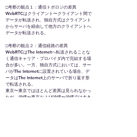
□考察の観点１：通信トポロジの差異
WebRTCはクライアント〜クライアント間で
データが転送され、独自方式はクライアント
からサーバを経由して他方のクライアントへ
データが転送される。
□考察の観点２：通信経路の差異
WebRTCはThe Internetへ転送されることな
く通信キャリア・プロバイダ内で完結する場
合が多い。一方、独自方式においては、サー
バがThe Internetに設置されている場合、デ
ータはThe Internet上のサーバで折り返す形
で転送される。
東京〜東京ではほとんど差異は見られなかっ
たが、沖縄〜東京および沖縄〜沖縄では大き
な差異が見られる。これはサーバが東京側に
設置されているため、一旦東京経由でデータ
が転送されていることを示すものと考えられ
る。
従って、差異は複数の通信経路が取り得る場
合にIP上最短となる通信経路を選択するとい