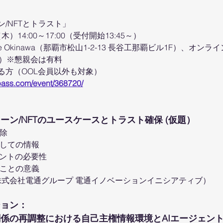
/NFTとトラスト」
木）14:00～17:00（受付開始13:45～）
ase Okinawa（那覇市松山1-2-13 長谷工那覇ビル1F）、オンライ
名）※懇親会は有料
る方（OOL会員以外も対象）
npass.com/event/368720/
ーン/NFTのユースケースとトラスト確保 (仮題）
除
しての情報
ェントの必要性
ことの意義
株式会社電通グループ 電通イノベーションイニシアティブ）
ション：
係の再調整における自己主権情報環境とAIエージェント