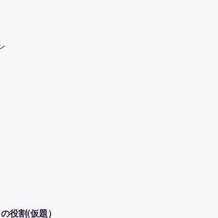
ン
の役割(仮題）