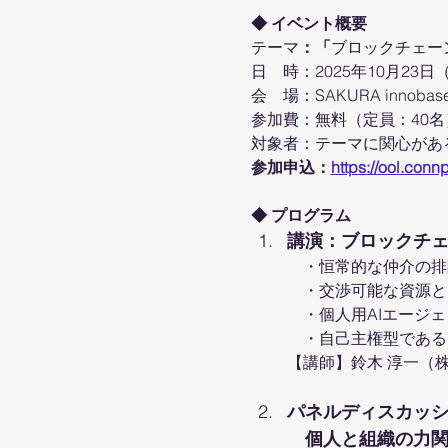
◆ イベント概要
テーマ
：「
ブロックチェーン
日　時：2025年10月23日（
会　場：SAKURA innob
参加費：無料（定員：40
対象者：テーマに関心があ
参加申込：
https://ool.con
◆ プログラム
講演：ブロックチェ
　・恒常的な仲介の排
　・交渉可能な資源と
　・個人用AIエージ
　・自己主権型である
【講師】鈴木 淳一（
パネルディスカッ
　個人と組織の力関