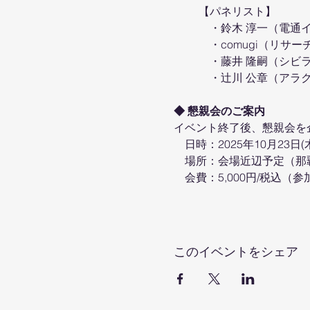
【パネリスト】
　・鈴木 淳一（電通
　・comugi（リサ
　・藤井 隆嗣（シビラ
　・辻川 公章（アラ
◆ 懇親会のご案内
イベント終了後、懇親会を
　日時：2025年10月23日(木
　場所：会場近辺予定（那
　会費：5,000円/税込
このイベントをシェア