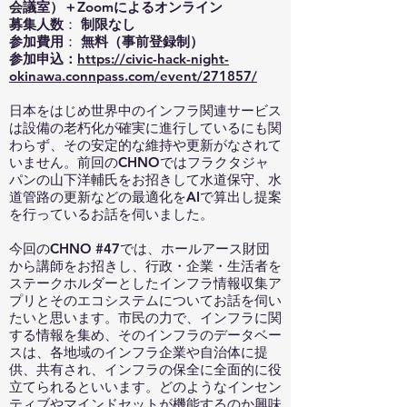
会議室）＋Zoomによるオンライン
募集人数
：
制限なし
参加費用
：
無料（事前登録制）
参加申込：
https://civic-hack-night-
okinawa.connpass.com/event/271857/
日本をはじめ世界中のインフラ関連サービス
は設備の老朽化が確実に進行しているにも関
わらず、その安定的な維持や更新がなされて
いません。前回のCHNOではフラクタジャ
パンの山下洋輔氏をお招きして水道保守、水
道管路の更新などの最適化をAIで算出し提案
を行っているお話を伺いました。
今回のCHNO #47では、ホールアース財団
から講師をお招きし、行政・企業・生活者を
ステークホルダーとしたインフラ情報収集ア
プリとそのエコシステムについてお話を伺い
たいと思います。市民の力で、インフラに関
する情報を集め、そのインフラのデータベー
スは、各地域のインフラ企業や自治体に提
供、共有され、インフラの保全に全面的に役
立てられるといいます。どのようなインセン
ティブやマインドセットが機能するのか興味