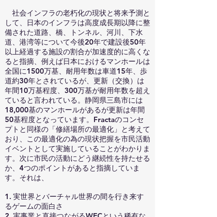
社会インフラの老朽化の現状と将来予測と
して、日本のインフラは高度成長期以降に整
備された道路、橋、トンネル、河川、下水
道、港湾等について今後20年で建設後50年
以上経過する施設の割合が加速度的に高くな
ると指摘、例えば日本におけるマンホールは
全国に1500万基、耐用年数は車道15年、歩
道約30年とされているが、更新（交換）は
年間10万基程度、300万基が耐用年数を超え
ていると言われている。静岡県三島市には
18,000基のマンホールがあるが更新は年間
50基程度となっています。Fractaのコンセ
プトと同様の「修繕場所の最適化」と考えて
おり、この最適化の為の現状把握を市民活動
イベントとして実施していることがわかりま
す。次に市民の活動にどう継続性を持たせる
か、4つのポイントがあると指摘していま
す。それは、
1. 実世界とバーチャル世界の間を行き来す
るゲームの面白さ
2. 実事業と直接つながるWECという稀有な