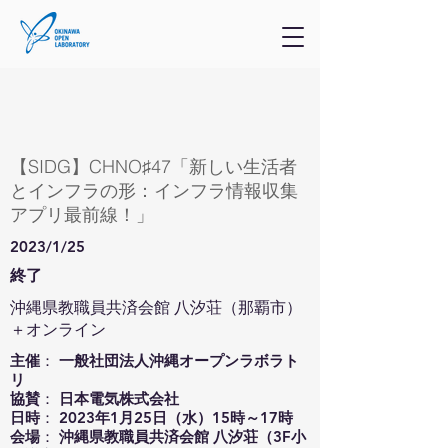
【SIDG】CHNO♯47「新しい生活者
とインフラの形：インフラ情報収集
アプリ最前線！」
2023/1/25
終了
沖縄県教職員共済会館 八汐荘（那覇市）
＋オンライン
主催
：
一般社団法人沖縄オープンラボラト
リ
協賛
：
日本電気株式会社
日時
：
2023年1月25日（水）15時～17時
会場
：
沖縄県教職員共済会館 八汐荘（3F小