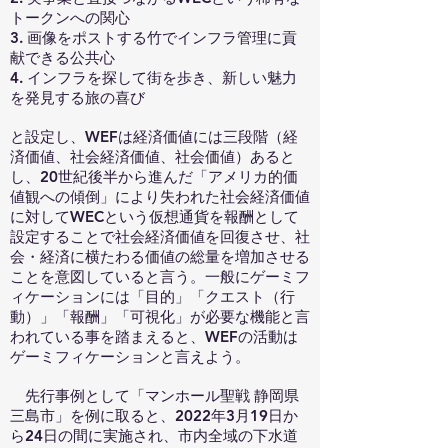
トークンへの関心
3. 画像をポストする竹でインフラ管理に貢
献できる公共心
4. インフラを探して街を歩き、新しい魅力
を発見する旅の喜び
と設定し、WEFは経済価値には三段階（経
済価値、社会経済価値、社会価値）あると
し、20世紀後半から進んだ「アメリカ的価
値観への傾倒」により失われた社会経済価値
に対してWECという仮想通貨を報酬として
設定することで社会経済価値を回復させ、社
会・経済に横たわる価値の総量を増加させる
ことを意図していると言う。一般にゲーミフ
ィケーションには「目的」「クエスト（行
動）」「報酬」「可視化」が必要な機能と言
われている事を踏まえると、WEFの活動は
ゲーミフィケーションと言えよう。
先行事例として「マンホール聖戦 静岡県
三島市」を例に取ると、2022年3月19日か
ら24日の間に実施され、市内全域の下水道