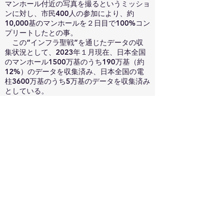
マンホール付近の写真を撮るというミッショ
ンに対し、市民400人の参加により、約
10,000基のマンホールを２日目で100%コン
プリートしたとの事。
この“インフラ聖戦”を通じたデータの収
集状況として、2023年１月現在、日本全国
のマンホール1500万基のうち190万基（約
12%）のデータを収集済み、日本全国の電
柱3600万基のうち5万基のデータを収集済み
としている。
現段階でWEC（彼らの発行している仮想
通貨）が報酬として機能していることは今回
の話の中で出なかったが、仮想通貨と報酬の
関係を我々なりに研究する価値はあるかもし
れない。
元千葉県柏市議員の山下洋輔氏（前回
CHNOの講師）より、自治体から見たWEF
の活動は財政的視点とシチズンシップ、自治
体を経営している一人なのだという視点から
とても有意義な活動になるとのコメントを得
た。