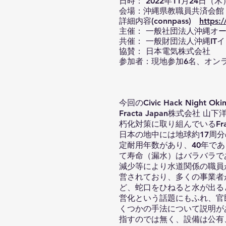
日時： 2022年11月24日（木
会場：沖縄県教職員共済会館 
詳細内容(connpass)
https:
主催： 一般社団法人沖縄オ
共催： 一般財団法人沖縄ITイノベ
協賛： 日本電気株式会社
参加者：現地参加6名、オン
今回のCivic Hack Nig
Fracta Japan株式会
朽化対策に取り組んでいるFr
日本の地中には地球約17周分
定耐用年数があり、40年で
て寿命（漏水）はバラバラで
減少等により水道関係の職員
営されており、多くの事業者
ど、蛇口をひねると水が出る
営化という話題にもふれ、官
くつかの手法について説明が
指すのでは無く、設備は公有