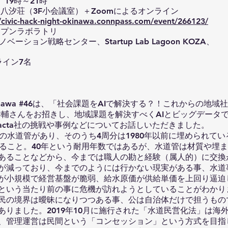
）19時～21時
八汐荘（3F小会議室）＋Zoomによるオンライン
//civic-hack-night-okinawa.connpass.com/event/266123/
ープンラボラトリ
ーション戦略センター、Startup Lab Lagoon KOZA、
ライン7名
ht Okinawa #46は、「社会課題をAIで解決する？！これからの
社 山下洋輔さんをお招きし、地域課題を解決すべくAIとビッグデー
acta社の挑戦や事例などについてお話しいただきました。
の水道管があり、そのうち4周分は1980年以前に埋められて
あること。40年という耐用年数ではあるが、水道管は材質や埋
あることなどから、今までは職人の勘と経験（属人的）に交換
が減っており、今までのようには行かない現実がある事、水道
が小規模で経営基盤が脆弱、給水原価が供給単価を上回り逼迫
という当たり前の事に危機が訪れようとしていることがわかり
民の境界は曖昧になりつつある事、公は自治体だけで担うもの
ありました。2019年10月に施行された「水道民営化法」は海
、管理運営は民間という「コンセッション」という方式を目指