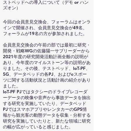
ストベッドへの導入について（デモ or ハン
ズオン）
今回の会員意見交換会、フォーラムはオンラ
インで開催され、会員意見交換会が49名、
フォーラムが19名の方が参加されました。
会員意見交換会の午前の部では最初に研究・
開発・戦略WGの佐藤陽一サブリーダーから
2021年度の研究開発活動計画全般の説明が
あり、今年度のマイルストーン等の説明があ
りました。その後、テストベッド、IoT-PF、
5G、データベッドの各PJ、およびeスポー
ツに関する活動状況と活動計画の紹介があり
ました。
IoT-PF PJではタクシーのドライブレコーダ
ーデータの映像や音声から事故データを抽出
する研究を実施していたり、データベッド
PJではスマホアプリやレンタカーのGPS情
報から観光客の動態データを収集・分析する
研究を実施していたりと、新たな領域に研究
の幅が広がっていると感じました。