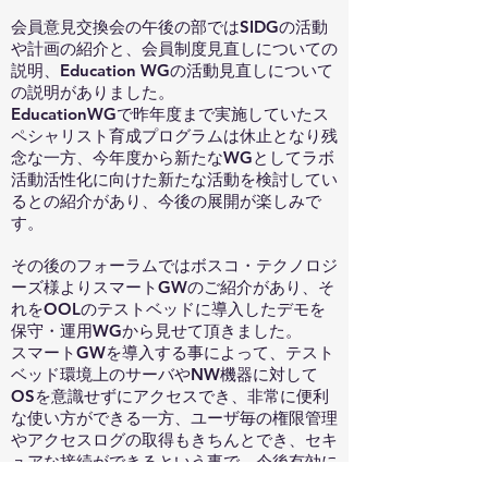
会員意見交換会の午後の部ではSIDGの活動
や計画の紹介と、会員制度見直しについての
説明、Education WGの活動見直しについて
の説明がありました。
EducationWGで昨年度まで実施していたス
ペシャリスト育成プログラムは休止となり残
念な一方、今年度から新たなWGとしてラボ
活動活性化に向けた新たな活動を検討してい
るとの紹介があり、今後の展開が楽しみで
す。
その後のフォーラムではボスコ・テクノロジ
ーズ様よりスマートGWのご紹介があり、そ
れをOOLのテストベッドに導入したデモを
保守・運用WGから見せて頂きました。
スマートGWを導入する事によって、テスト
ベッド環境上のサーバやNW機器に対して
OSを意識せずにアクセスでき、非常に便利
な使い方ができる一方、ユーザ毎の権限管理
やアクセスログの取得もきちんとでき、セキ
ュアな接続ができるという事で、今後有効に
活用できると感じました。