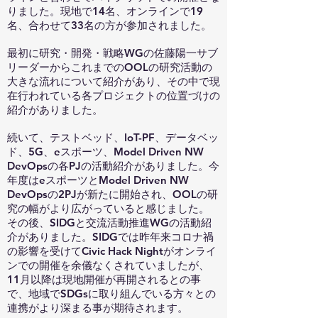
りました。現地で14名、オンラインで19
名、合わせて33名の方が参加されました。
最初に研究・開発・戦略WGの佐藤陽一サブ
リーダーからこれまでのOOLの研究活動の
大きな流れについて紹介があり、その中で現
在行われている各プロジェクトの位置づけの
紹介がありました。
続いて、テストベッド、IoT-PF、データベッ
ド、5G、eスポーツ、Model Driven NW
DevOpsの各PJの活動紹介がありました。今
年度はeスポーツとModel Driven NW
DevOpsの2PJが新たに開始され、OOLの研
究の幅がより広がっていると感じました。
その後、SIDGと交流活動推進WGの活動紹
介がありました。SIDGでは昨年来コロナ禍
の影響を受けてCivic Hack Nightがオンライ
ンでの開催を余儀なくされていましたが、
11月以降は現地開催が再開されるとの事
で、地域でSDGsに取り組んでいる方々との
連携がより深まる事が期待されます。