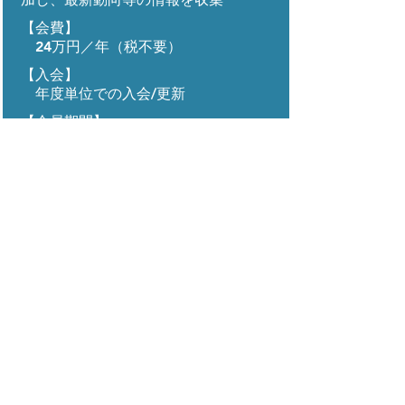
​【会費】
24万円／年（税不要）
​【入会】
​ 年度単位での入会/更新
​【会員期間】
入会月～年度末（3月）
※初年度は年会費を月割りとしま
す。
例）10月入会の場合、10月～
3月分の12万円となります。
以降年度初め（4月）に年会費を
納入する事で年度末まで会員継続とな
ります。
PJ一覧