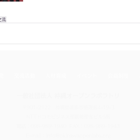
交流
発
交流活動
人材育成
イベント
会員制度
一般社団法人 沖縄オープンラボラトリ
〒901-2122 沖縄県浦添市勢理客4-19-3
NTTドコモビジネス那覇勢理客ビル5階
電話：098-989-1940 FAX：098-989-1943
E-mail：info@okinawaopenlabs.org