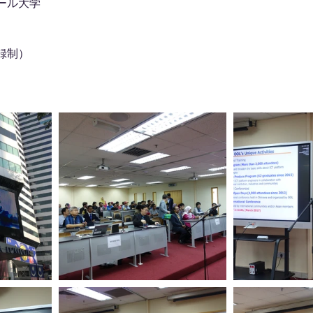
ール大学
録制）