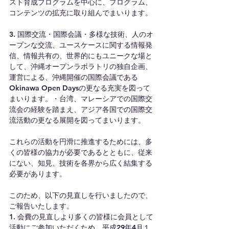
スト育成プログラムを中心に、プログラム、
コンテンツの拡充に取り組んでまいります。
3. 国際交流・国際会議・多様な技術、人のオ
ープンな交流、ユースケースに関する情報発
信、情報共有の、世界的にもユニークな場と
して、沖縄オープンラボラトリの独自企画、
運営による、沖縄開催の国際会議である
Okinawa Open Daysの更なる充実を図って
まいります。・台湾、マレーシアでの国際交
流会の経験を踏まえ、アジア各国での国際交
流活動の更なる展開を図ってまいります。
これらの活動を円滑に推進するためには、多
くの皆様の協力が必要であるとともに、従来
にない、知見、技術を各界から広く結集する
必要があります。
このため、以下の見直しを行いましたので、
ご報告いたします。
1. 会費の見直しより多くの皆様に会員として
活動にご参加いただくため、平成29年4月１