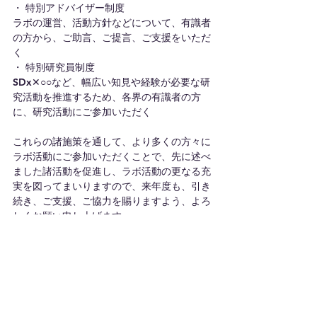
・ 特別アドバイザー制度
ラボの運営、活動方針などについて、有識者
の方から、ご助言、ご提言、ご支援をいただ
く
・ 特別研究員制度
SDx✕○○など、幅広い知見や経験が必要な研
究活動を推進するため、各界の有識者の方
に、研究活動にご参加いただく
これらの諸施策を通して、より多くの方々に
ラボ活動にご参加いただくことで、先に述べ
ました諸活動を促進し、ラボ活動の更なる充
実を図ってまいりますので、来年度も、引き
続き、ご支援、ご協力を賜りますよう、よろ
しくお願い申し上げます。
（本件に関するお問合せ先）一般社団法人 沖
縄オープンラボラトリ 事務局
電話 098-989-1940
Email info@okinawaopenlabs.org