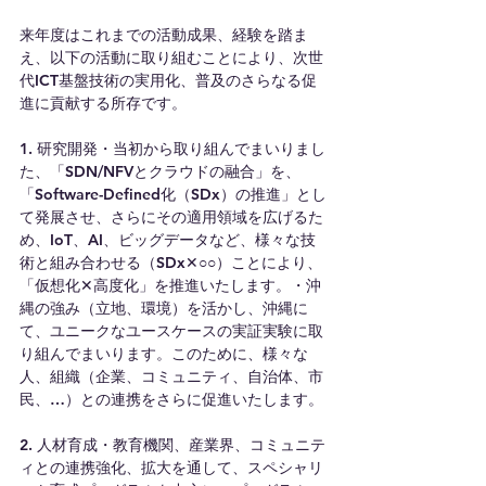
来年度はこれまでの活動成果、経験を踏ま
え、以下の活動に取り組むことにより、次世
代ICT基盤技術の実用化、普及のさらなる促
進に貢献する所存です。
1. 研究開発・当初から取り組んでまいりまし
た、「SDN/NFVとクラウドの融合」を、
「Software-Defined化（SDx）の推進」とし
て発展させ、さらにその適用領域を広げるた
め、IoT、AI、ビッグデータなど、様々な技
術と組み合わせる（SDx✕○○）ことにより、
「仮想化✕高度化」を推進いたします。・沖
縄の強み（立地、環境）を活かし、沖縄に
て、ユニークなユースケースの実証実験に取
り組んでまいります。このために、様々な
人、組織（企業、コミュニティ、自治体、市
民、…）との連携をさらに促進いたします。
2. 人材育成・教育機関、産業界、コミュニテ
ィとの連携強化、拡大を通して、スペシャリ