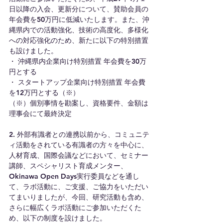
日以降の入会、更新分について、賛助会員の
年会費を50万円に低減いたします。また、沖
縄県内での活動強化、技術の高度化、多様化
への対応強化のため、新たに以下の特別措置
も設けました。
・ 沖縄県内企業向け特別措置 年会費を30万
円とする
・ スタートアップ企業向け特別措置 年会費
を12万円とする（※）
（※）個別事情を勘案し、資格要件、金額は
理事会にて最終決定
2. 外部有識者との連携以前から、コミュニテ
ィ活動をされている有識者の方々を中心に、
人材育成、国際会議などにおいて、セミナー
講師、スペシャリスト育成メンター、
Okinawa Open Days実行委員などを通し
て、ラボ活動に、ご支援、ご協力をいただい
てまいりましたが、今回、研究活動も含め、
さらに幅広くラボ活動にご参加いただくた
め、以下の制度を設けました。