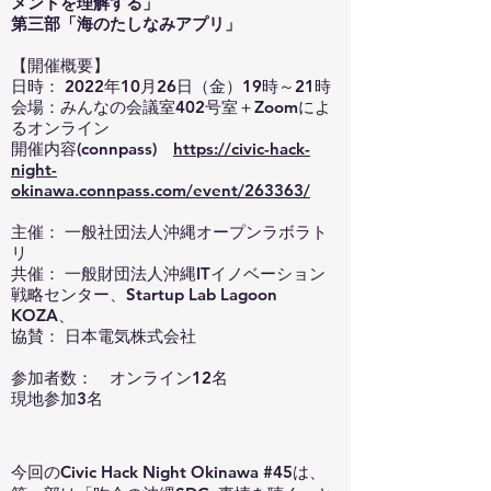
メントを理解する」
第三部「海のたしなみアプリ」
【開催概要】
日時： 2022年10月26日（金）19時～21時
会場：みんなの会議室402号室＋Zoomによ
るオンライン
開催内容(connpass)
https://civic-hack-
night-
okinawa.connpass.com/event/263363/
主催： 一般社団法人沖縄オープンラボラト
リ
共催： 一般財団法人沖縄ITイノベーション
戦略センター、Startup Lab Lagoon
KOZA、
協賛： 日本電気株式会社
参加者数： オンライン12名
現地参加3名
今回のCivic Hack Night Okinawa #45は、