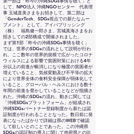
第一部は「昨今の沖縄SDGs事情を聴く」と
して、NPO法人 沖縄NGOセンター 代表理
事 玉城直美さまをお招きして、第二部は
「GenderTech、SDGs視点での新たなムー
ブメント」 として、アイパブリッシング
（株） 福島健一郎さま、宮城真海さまをお
招きしての2部構成で開催されました。
まず第1部「昨今の沖縄SDGs事情を聴く」
では、世界のSDGsの流れとして説明が行わ
れ、ここ数年の世界的規模で広がったコロナ
ウィルスによる影響で貧困対策における4年
分以上の前進が帳消しになり極度の貧困者が
増えていること、気候変動及び不平等の拡大
により世界全体の食料安全保障が弱体化して
いること、グローバル・ヘルスにおける数十
年間の前進を脅かしていることなどが指摘さ
れた。沖縄のSDGsの流れ、動きに関しては
「沖縄SDGsプラットフォーム」が組成され
沖縄SDGsパートナー登録制度から新たは認
証制度が行われることとなった。数日前に発
表になったばかりで詳細は県のWEBで確認
して欲しいとのことであった。この沖縄県
SDGsの認証制の導入に関して他府県との比