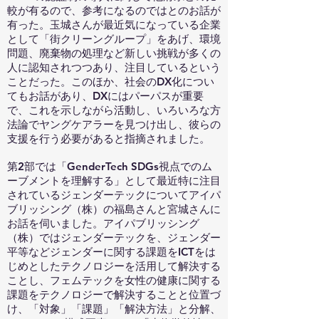
較が有るので、参考になるのではとのお話が
有った。玉城さんが最近気になっている企業
として「街クリーングループ」をあげ、環境
問題、廃棄物の処理など新しい挑戦が多くの
人に認知されつつあり、注目しているという
ことだった。このほか、社会のDX化につい
てもお話があり、DXにはパーパスが重要
で、これを示しながら活動し、いろいろな方
法論でヤングケアラーを見つけ出し、彼らの
支援を行う必要があると指摘されました。
第2部では「GenderTech SDGs視点でのム
ーブメントを理解する」として最近特に注目
されているジェンダーテックについてアイパ
ブリッシング（株）の福島さんと宮城さんに
お話を伺いました。アイパブリッシング
（株）ではジェンダーテックを、ジェンダー
平等などジェンダーに関する課題をICTをは
じめとしたテクノロジーを活用して解決する
ことし、フェムテックを女性の健康に関する
課題をテクノロジーで解決することと位置づ
け、「対象」「課題」「解決方法」と分解、