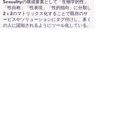
Sexualityの構成要素として「生物学的性」
「性自称」「性表現」「性的指向」に分類し
2ｘ2のマトリックス化することで既存のサ
ービスやソリューションにタグ付けし、多く
の人に認知されるようにツール化している。
また、「偏見」「格差」「ヘルス」「犯罪」
がどのように人間の無意識下、意識下で発生
するか知ることでその意味が変わるのだと説
きます。LGBTQ+のジェンダーギャップ解
消や女性活躍推進法、ブロックチェーンによ
りパワハラ記録を改竄不可能な形で記録する
サービスなど、SDGsに深く繋がっているこ
とが理解できる機会となりました。